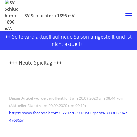
SV Schluchtern 1896 e.V.
++ Seite wird aktuell auf neue Saison umgestellt und ist
nicht aktuell++
+++ Heute Spieltag +++
Dieser Artikel wurde veröffentlicht am 20.09.2020 um 08:44 von:
(Aktueller Stand vom 20.09.2020 um 09:12)
https://www.facebook.com/377072069070580/posts/3093008947
476865/