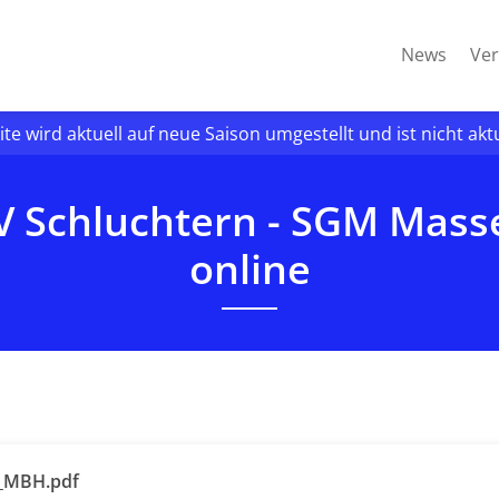
News
Ver
ite wird aktuell auf neue Saison umgestellt und ist nicht akt
SV Schluchtern - SGM Ma
online
n_MBH.pdf