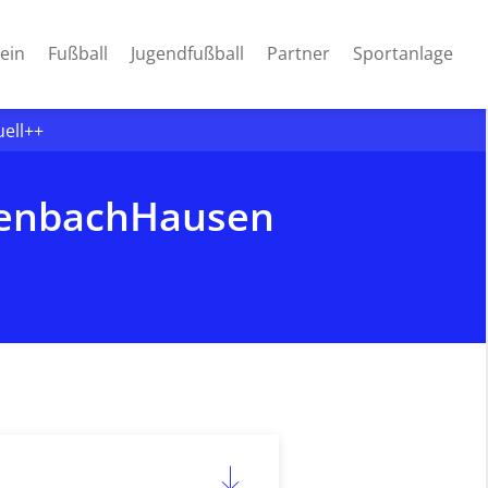
ein
Fußball
Jugendfußball
Partner
Sportanlage
uell++
ssenbachHausen