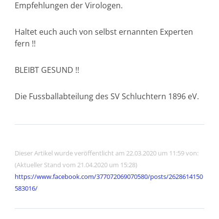
Empfehlungen der Virologen.
Haltet euch auch von selbst ernannten Experten
fern !!
BLEIBT GESUND !!
Die Fussballabteilung des SV Schluchtern 1896 eV.
Dieser Artikel wurde veröffentlicht am 22.03.2020 um 11:59 von:
(Aktueller Stand vom 21.04.2020 um 15:28)
https://www.facebook.com/377072069070580/posts/2628614150
583016/