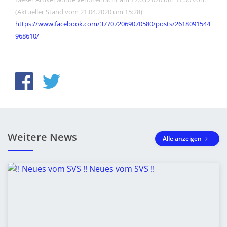
(Aktueller Stand vom 21.04.2020 um 15:28)
https://www.facebook.com/377072069070580/posts/2618091544
968610/
Weitere News
Alle anzeigen