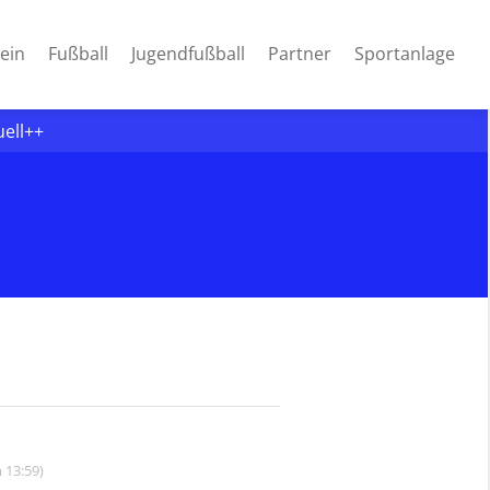
ein
Fußball
Jugendfußball
Partner
Sportanlage
uell++
 13:59)